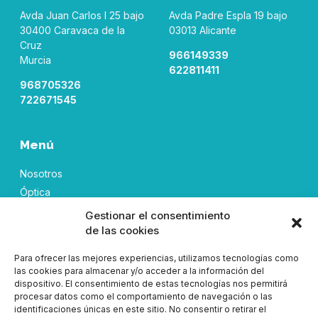
Avda Juan Carlos I 25 bajo
Avda Padre Espla 19 bajo
30400 Caravaca de la
03013 Alicante
Cruz
966149339
Murcia
622811411
968705326
722671545
Menú
Nosotros
Óptica
Audiología
Gestionar el consentimiento
Tienda
de las cookies
Contacto
Para ofrecer las mejores experiencias, utilizamos tecnologías como
las cookies para almacenar y/o acceder a la información del
dispositivo. El consentimiento de estas tecnologías nos permitirá
procesar datos como el comportamiento de navegación o las
Aviso Legal
Política de envíos
identificaciones únicas en este sitio. No consentir o retirar el
Política de cancelaciones, devoluciones y reembolsos